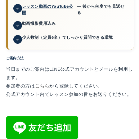
ス
ス
レッスン動画のYouTube公
— 後から何度でも見返せ
ン
ン
開
る
｜
｜
動画撮影費用込み
9
9
月・
月・
少人数制（定員6名）でしっかり質問できる環境
10
10
月
月
申
申
ご案内方法
込
込
当日までのご案内はLINE公式アカウントとメールを利用し
ペ
ペ
ます。
ー
ー
ジ
ジ
参加者の方は
こちら
から登録してください。
の
の
公式アカウント内でレッスン参加の旨をお送りください。
数
数
量
量
を
を
減
増
ら
や
す
す