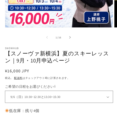
モ
ー
の
1
/
16
ダ
ル
で
SNOWHUB
【スノーヴァ新横浜】夏のスキーレッス
メ
デ
ン｜9月・10月申込ページ
ィ
ア
通
¥16,000 JPY
(1)
(2
を
常
税込。
配送料
はチェックアウト時に計算されます。
開
価
く
ご希望の日程をお選びください⇩
格
低在庫：残り4個