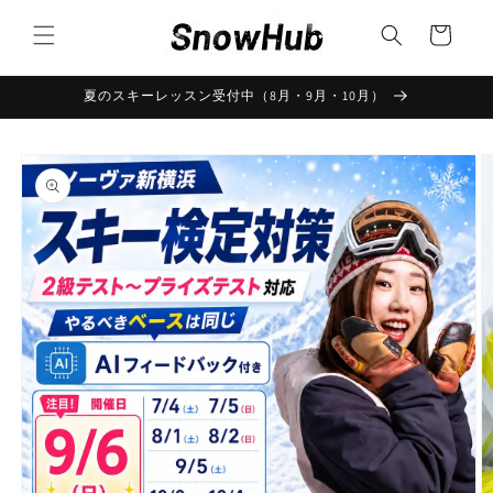
コンテ
カ
ンツに
ー
進む
ト
夏のスキーレッスン受付中（8月・9月・10月）
商品情
報にス
キップ