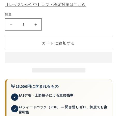
【レッスン受付中】コブ・検定対策はこちら
数量
【ス
【ス
ノ
ノ
ー
ー
カートに追加する
ヴ
ヴ
ァ
ァ
新
新
横
横
浜】
浜】
夏
夏
の
の
💡 16,000円に含まれるもの
ス
ス
キ
キ
SAJデモ・上野桃子による直接指導
ー
ー
AIフィードバック（PDF）— 聞き逃しゼロ、何度でも復
レ
レ
習可能
ッ
ッ