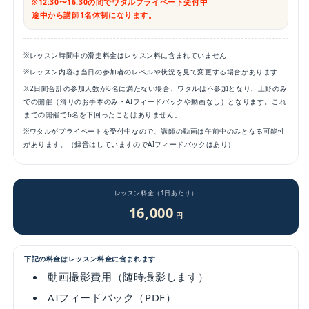
※12:30〜16:30の間でワタルプライベート受付中
途中から講師1名体制になります。
※レッスン時間中の滑走料金はレッスン料に含まれていません
※レッスン内容は当日の参加者のレベルや状況を見て変更する場合があります
※2日間合計の参加人数が6名に満たない場合、ワタルは不参加となり、上野のみ
での開催（滑りのお手本のみ・AIフィードバックや動画なし）となります。これ
までの開催で6名を下回ったことはありません。
※ワタルがプライベートを受付中なので、講師の動画は午前中のみとなる可能性
があります。（録音はしていますのでAIフィードバックはあり）
レッスン料金（1日あたり）
16,000
円
下記の料金はレッスン料金に含まれます
動画撮影費用（随時撮影します）
AIフィードバック（PDF）